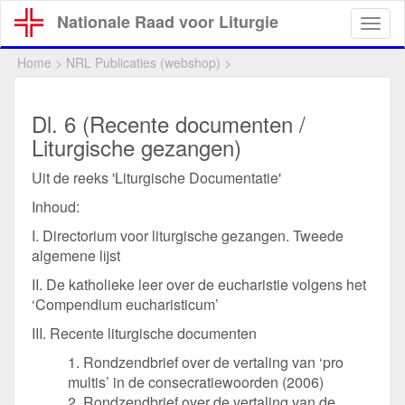
Overslaan
Nationale Raad voor Liturgie
Togg
en
navig
naar
Home
>
NRL Publicaties (webshop)
>
de
inhoud
gaan
Dl. 6 (Recente documenten /
Liturgische gezangen)
Uit de reeks 'Liturgische Documentatie'
Inhoud:
I. Directorium voor liturgische gezangen. Tweede
algemene lijst
II. De katholieke leer over de eucharistie volgens het
‘Compendium eucharisticum’
III. Recente liturgische documenten
1. Rondzendbrief over de vertaling van ‘pro
multis’ in de consecratiewoorden (2006)
2. Rondzendbrief over de vertaling van de