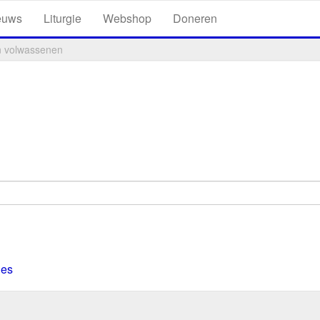
euws
Liturgie
Webshop
Doneren
n volwassenen
ies