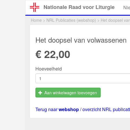
Overslaan
Nationale Raad voor Liturgie
Ni
en
naar
Home
>
NRL Publicaties (webshop)
>
Het doopsel va
de
inhoud
gaan
Het doopsel van volwassenen
€ 22,00
Hoeveelheid
Aan winkelwagen toevoegen
Terug naar
webshop
/ overzicht NRL publicat