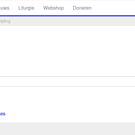
euws
Liturgie
Webshop
Doneren
ijding
ies