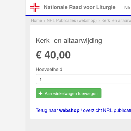
Overslaan
Nationale Raad voor Liturgie
Ni
en
naar
Home
>
NRL Publicaties (webshop)
>
Kerk- en altaarw
de
inhoud
gaan
Kerk- en altaarwijding
€ 40,00
Hoeveelheid
Aan winkelwagen toevoegen
Terug naar
webshop
/ overzicht NRL publicat