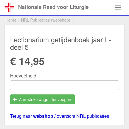
Overslaan
Nationale Raad voor Liturgie
Togg
en
navig
naar
Home
>
NRL Publicaties (webshop)
>
de
inhoud
gaan
Lectionarium getijdenboek jaar I -
deel 5
€ 14,95
Hoeveelheid
Aan winkelwagen toevoegen
Terug naar
webshop
/ overzicht NRL publicaties