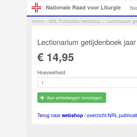
Overslaan
Nationale Raad voor Liturgie
Ni
en
naar
Home
>
NRL Publicaties (webshop)
>
Lectionarium get
de
inhoud
gaan
Lectionarium getijdenboek jaar 
€ 14,95
Hoeveelheid
Aan winkelwagen toevoegen
Terug naar
webshop
/ overzicht NRL publicat