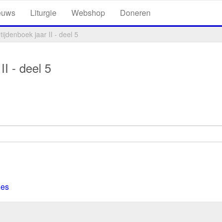
euws
Liturgie
Webshop
Doneren
ijdenboek jaar II - deel 5
II - deel 5
ies