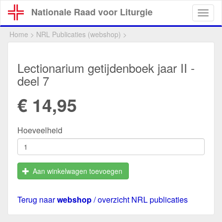
Overslaan
Nationale Raad voor Liturgie
Togg
en
navig
naar
Home
>
NRL Publicaties (webshop)
>
de
inhoud
gaan
Lectionarium getijdenboek jaar II -
deel 7
€ 14,95
Hoeveelheid
Aan winkelwagen toevoegen
Terug naar
webshop
/ overzicht NRL publicaties