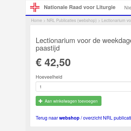
Overslaan
Nationale Raad voor Liturgie
Ni
en
naar
Home
>
NRL Publicaties (webshop)
>
Lectionarium voo
de
inhoud
gaan
Lectionarium voor de weekdagen,
paastijd
€ 42,50
Hoeveelheid
Aan winkelwagen toevoegen
Terug naar
webshop
/ overzicht NRL publicat