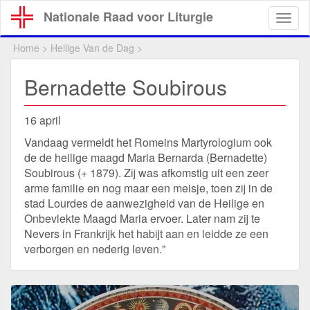
Overslaan
Nationale Raad voor Liturgie
Togg
en
navig
naar
Home
>
Heilige Van de Dag
>
de
inhoud
Bernadette Soubirous
gaan
16 april
Vandaag vermeldt het Romeins Martyrologium ook
de de heilige maagd Maria Bernarda (Bernadette)
Soubirous (+ 1879). Zij was afkomstig uit een zeer
arme familie en nog maar een meisje, toen zij in de
stad Lourdes de aanwezigheid van de Heilige en
Onbevlekte Maagd Maria ervoer. Later nam zij te
Nevers in Frankrijk het habijt aan en leidde ze een
verborgen en nederig leven."