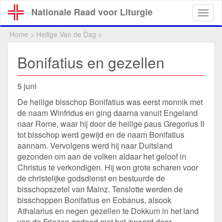
Overslaan
Nationale Raad voor Liturgie
Togg
en
navig
naar
Home
>
Heilige Van de Dag
>
de
inhoud
Bonifatius en gezellen
gaan
5 juni
De heilige bisschop Bonifatius was eerst monnik met
de naam Winfridus en ging daarna vanuit Engeland
naar Rome, waar hij door de heilige paus Gregorius II
tot bisschop werd gewijd en de naam Bonifatius
aannam. Vervolgens werd hij naar Duitsland
gezonden om aan de volken aldaar het geloof in
Christus te verkondigen. Hij won grote scharen voor
de christelijke godsdienst en bestuurde de
bisschopszetel van Mainz. Tenslotte werden de
bisschoppen Bonifatius en Eobanus, alsook
Athalarius en negen gezellen te Dokkum in het land
van de Friezen gedood met het zwaard door