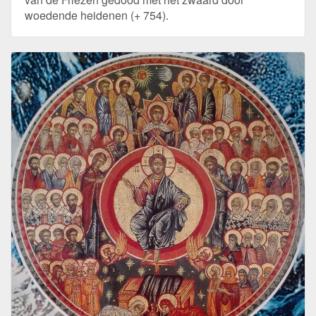
woedende heidenen (+ 754).