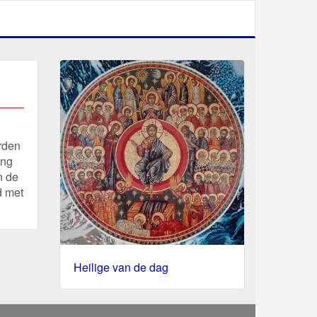
rden
ing
n de
d met
Heilige van de dag