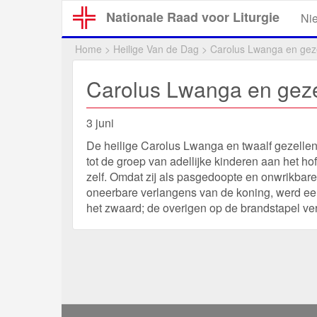
Overslaan
Nationale Raad voor Liturgie
Ni
en
naar
Home
>
Heilige Van de Dag
>
Carolus Lwanga en gez
de
inhoud
Carolus Lwanga en geze
gaan
3 juni
De heilige Carolus Lwanga en twaalf gezellen
tot de groep van adellijke kinderen aan het 
zelf. Omdat zij als pasgedoopte en onwrikbar
oneerbare verlangens van de koning, werd e
het zwaard; de overigen op de brandstapel ve