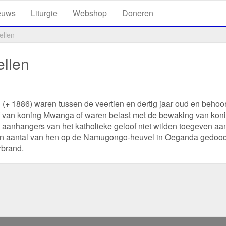
euws
Liturgie
Webshop
Doneren
ellen
llen
 (+ 1886) waren tussen de veertien en dertig jaar oud en behoo
hof van koning Mwanga of waren belast met de bewaking van kon
e aanhangers van het katholieke geloof niet wilden toegeven aa
en aantal van hen op de Namugongo-heuvel in Oeganda gedoo
rbrand.