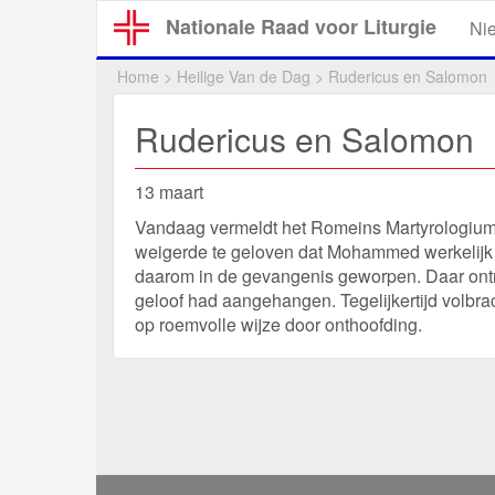
Overslaan
Nationale Raad voor Liturgie
Ni
en
naar
Home
>
Heilige Van de Dag
>
Rudericus en Salomon
de
inhoud
Rudericus en Salomon
gaan
13 maart
Vandaag vermeldt het Romeins Martyrologium d
weigerde te geloven dat Mohammed werkelijk 
daarom in de gevangenis geworpen. Daar ontm
geloof had aangehangen. Tegelijkertijd volbra
op roemvolle wijze door onthoofding.