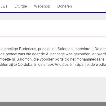
euws
Liturgie
Webshop
Doneren
e heilige Rudericus, priester, en Salomon, martelaren. De eer
de profeet was die door de Almachtige was gezonden, en werd
oette hij Salomon, die voordien korte tijd het mohammedaans
chten zij te Córdoba, in de streek Andalusië in Spanje, de wedl