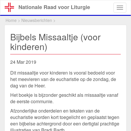
Overslaan
Nationale Raad voor Liturgie
Togg
en
navig
naar
Home
>
Nieuwsberichten
>
de
inhoud
Bijbels Missaaltje (voor
gaan
kinderen)
24 Mar 2019
Dit missaaltje voor kinderen is vooral bedoeld voor
het meevieren van de eucharistie op de zondag, de
dag van de Heer.
Het boekje is bijzonder geschikt als missaaltje vanaf
de eerste communie.
Afzonderlijke onderdelen en teksten van de
eucharistie worden kort toegelicht en geplaatst tegen
een bijbelse achtergrond door een dertigtal prachtige
illustraties van Bradi Barth.