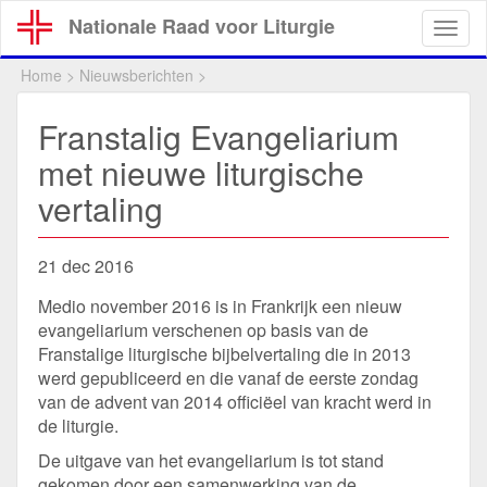
Overslaan
Nationale Raad voor Liturgie
Togg
en
navig
naar
Home
>
Nieuwsberichten
>
de
inhoud
Franstalig Evangeliarium
gaan
met nieuwe liturgische
vertaling
21 dec 2016
Medio november 2016 is in Frankrijk een nieuw
evangeliarium verschenen op basis van de
Franstalige liturgische bijbelvertaling die in 2013
werd gepubliceerd en die vanaf de eerste zondag
van de advent van 2014 officiëel van kracht werd in
de liturgie.
De uitgave van het evangeliarium is tot stand
gekomen door een samenwerking van de