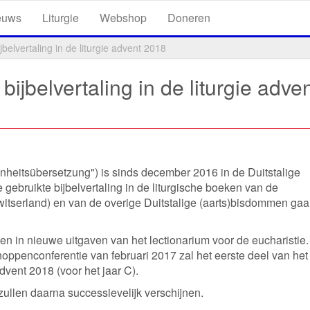
euws
Liturgie
Webshop
Doneren
belvertaling in de liturgie advent 2018
ijbelvertaling in de liturgie adve
Einheitsübersetzung") is sinds december 2016 in de Duitstalige
e gebruikte bijbelvertaling in de liturgische boeken van de
Zwitserland) en van de overige Duitstalige (aarts)bisdommen ga
n in nieuwe uitgaven van het lectionarium voor de eucharistie.
ppenconferentie van februari 2017 zal het eerste deel van het
vent 2018 (voor het jaar C).
zullen daarna successievelijk verschijnen.