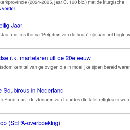
rkprovincie (2024-2025, jaar C, 160 blz.) met de liturgische
 verder
ilig Jaar
g Jaar met als thema ‘Pelgrims van de hoop’ zijn aan het begin 
se r.k. martelaren uit de 20e eeuw
sdom kent tal van gelovigen die in moeilijke tijden bereid war
e Soubirous in Nederland
e Soubirous - de zienares van Lourdes die later religieuze werd 
shop (SEPA-overboeking)