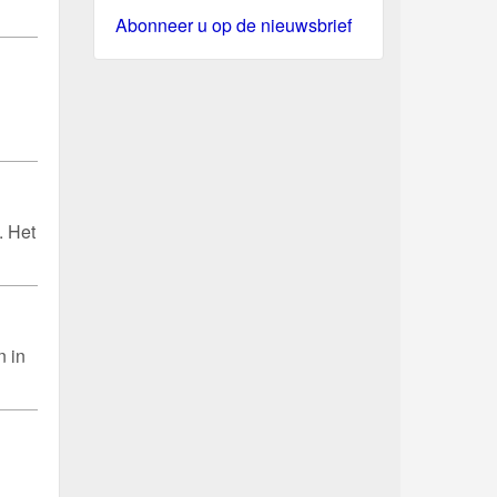
Abonneer u op de nieuwsbrief
. Het
n in