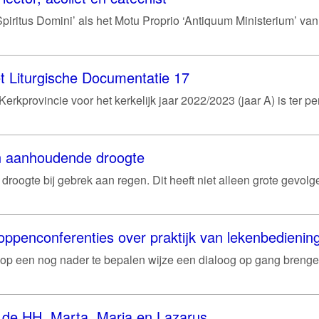
piritus Domini’ als het Motu Proprio ‘Antiquum Ministerium’ van
t Liturgische Documentatie 17
rkprovincie voor het kerkelijk jaar 2022/2023 (jaar A) is ter pe
an aanhoudende droogte
droogte bij gebrek aan regen. Dit heeft niet alleen grote gevolg
oppenconferenties over praktijk van lekenbedienin
op een nog nader te bepalen wijze een dialoog op gang breng
an de HH. Marta, Maria en Lazarus