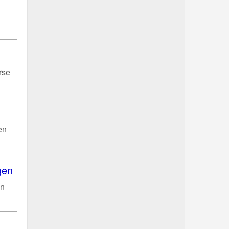
rse
en
gen
en