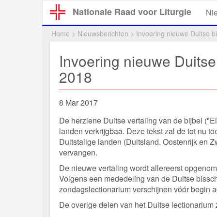
Overslaan
Nationale Raad voor Liturgie
Ni
en
naar
Home
>
Nieuwsberichten
>
Invoering nieuwe Duitse bij
de
inhoud
Invoering nieuwe Duitse b
gaan
2018
8 Mar 2017
De herziene Duitse vertaling van de bijbel ("
landen verkrijgbaa. Deze tekst zal de tot nu to
Duitstalige landen (Duitsland, Oostenrijk en 
vervangen.
De nieuwe vertaling wordt allereerst opgenome
Volgens een mededeling van de Duitse bisscho
zondagslectionarium verschijnen vóór begin ad
De overige delen van het Duitse lectionarium 