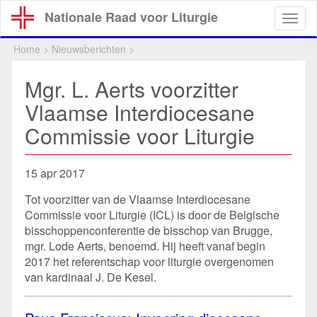
Overslaan
Nationale Raad voor Liturgie
Togg
en
navig
naar
Home
>
Nieuwsberichten
>
de
inhoud
Mgr. L. Aerts voorzitter
gaan
Vlaamse Interdiocesane
Commissie voor Liturgie
15 apr 2017
Tot voorzitter van de Vlaamse Interdiocesane
Commissie voor Liturgie (ICL) is door de Belgische
bisschoppenconferentie de bisschop van Brugge,
mgr. Lode Aerts, benoemd. Hij heeft vanaf begin
2017 het referentschap voor liturgie overgenomen
van kardinaal J. De Kesel.