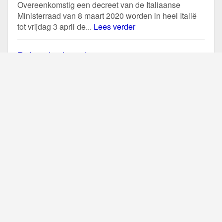
Overeenkomstig een decreet van de Italiaanse
Ministerraad van 8 maart 2020 worden in heel Italië
tot vrijdag 3 april de...
Lees verder
Belgische bisschoppen: preventie i.v.m.
coronavirus
Ook de Belgische bisschoppenconferentie heeft een
verklaring uitgegeven met betrekking tot alle
(liturgische) samenkomsten om verspreiding van het
coronavirus te...
Lees verder
Liturgische maatregel Nederlandse
bisschoppen i.v.m. coronavirus (vanaf 1
maart 2020)
In december 2019 startte in China een uitbraak van
een coronavirus, dat mensen ziek kan maken. De
meeste patiënten met...
Lees verder