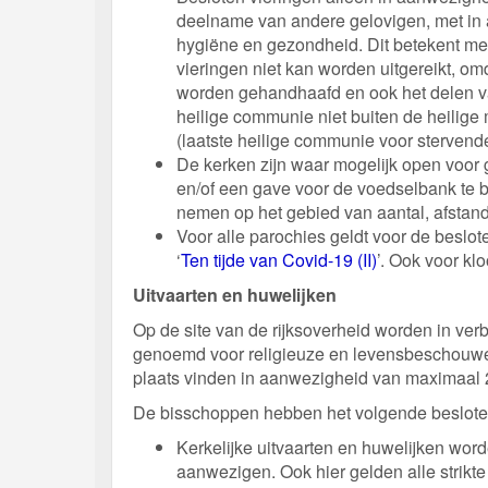
deelname van andere gelovigen, met in a
hygiëne en gezondheid. Dit betekent me
vieringen niet kan worden uitgereikt, o
worden gehandhaafd en ook het delen v
heilige communie niet buiten de heilige
(laatste heilige communie voor stervend
De kerken zijn waar mogelijk open voor
en/of een gave voor de voedselbank te b
nemen op het gebied van aantal, afstan
Voor alle parochies geldt voor de beslo
‘
Ten tijde van Covid-19 (II)
’. Ook voor klo
Uitvaarten en huwelijken
Op de site van de rijksoverheid worden in ve
genoemd voor religieuze en levensbeschouwel
plaats vinden in aanwezigheid van maximaal 
De bisschoppen hebben het volgende beslote
Kerkelijke uitvaarten en huwelijken wor
aanwezigen. Ook hier gelden alle strikt