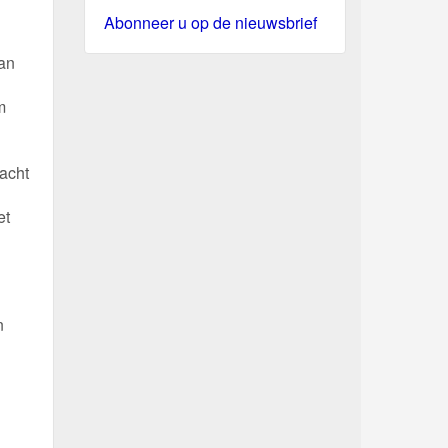
Abonneer u op de nieuwsbrief
kan
m
 acht
et
n