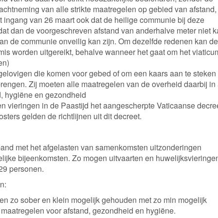
chtneming van alle strikte maatregelen op gebied van afstand,
t ingang van 26 maart ook dat de heilige communie bij deze
mdat dan de voorgeschreven afstand van anderhalve meter niet 
an de communie onveilig kan zijn. Om dezelfde redenen kan de
 mis worden uitgereikt, behalve wanneer het gaat om het viaticu
en)
 gelovigen die komen voor gebed of om een kaars aan te steken
rengen. Zij moeten alle maatregelen van de overheid daarbij in
d, hygiëne en gezondheid
ten vieringen in de Paastijd het aangescherpte Vaticaanse decre
osters gelden de richtlijnen uit dit decreet.
rband met het afgelasten van samenkomsten uitzonderingen
ijke bijeenkomsten. Zo mogen uitvaarten en huwelijksvieringe
29 personen.
n:
den zo sober en klein mogelijk gehouden met zo min mogelijk
e maatregelen voor afstand, gezondheid en hygiëne.