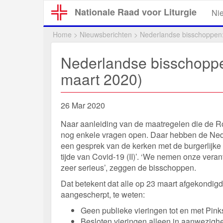
Overslaan
Nationale Raad voor Liturgie
Ni
en
naar
Home
>
Nieuwsberichten
>
Nederlandse bisschoppen:
de
inhoud
Nederlandse bisschoppe
gaan
maart 2020)
26 Mar 2020
Naar aanleiding van de maatregelen die de R
nog enkele vragen open. Daar hebben de Ned
een gesprek van de kerken met de burgerlijke 
tijde van Covid-19 (II)’. ‘We nemen onze vera
zeer serieus’, zeggen de bisschoppen.
Dat betekent dat alle op 23 maart afgekondi
aangescherpt, te weten:
Geen publieke vieringen tot en met Pink
Besloten vieringen alleen in aanwezighe