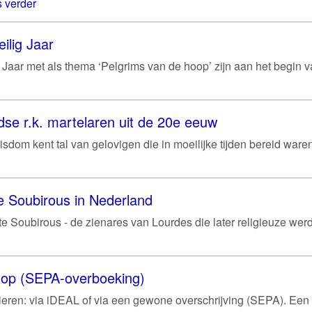
 verder
ilig Jaar
g Jaar met als thema ‘Pelgrims van de hoop’ zijn aan het begin 
se r.k. martelaren uit de 20e eeuw
sdom kent tal van gelovigen die in moeilijke tijden bereid war
e Soubirous in Nederland
e Soubirous - de zienares van Lourdes die later religieuze werd 
shop (SEPA-overboeking)
ren: via iDEAL of via een gewone overschrijving (SEPA). Een