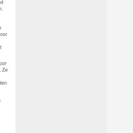
nd
n.
e
voor
t
oor
. Ze
nden
,