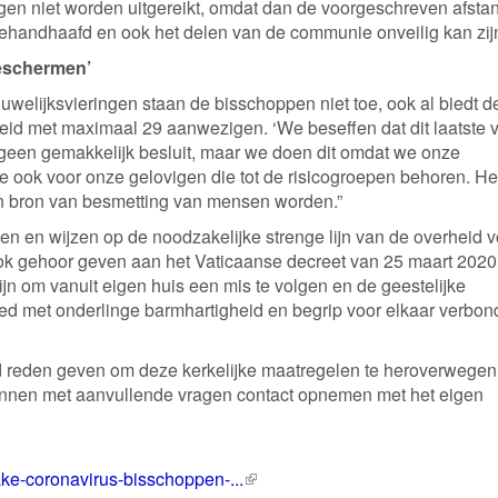
gen niet worden uitgereikt, omdat dan de voorgeschreven afsta
ehandhaafd en ook het delen van de communie onveilig kan zij
beschermen’
uwelijksvieringen staan de bisschoppen niet toe, ook al biedt d
heid met maximaal 29 aanwezigen. ‘We beseffen dat dit laatste 
ok geen gemakkelijk besluit, maar we doen dit omdat we onze
 ook voor onze gelovigen die tot de risicogroepen behoren. He
n bron van besmetting van mensen worden.”
n en wijzen op de noodzakelijke strenge lijn van de overheid v
ok gehoor geven aan het Vaticaanse decreet van 25 maart 2020
ijn om vanuit eigen huis een mis te volgen en de geestelijke
d met onderlinge barmhartigheid en begrip voor elkaar verbo
 reden geven om deze kerkelijke maatregelen te heroverwegen
kunnen met aanvullende vragen contact opnemen met het eigen
ake-coronavirus-bisschoppen-...
(externe