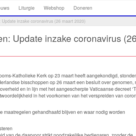
euws
Liturgie
Webshop
Doneren
 Update inzake coronavirus (26 maart 2020)
n: Update inzake coronavirus (2
ooms-Katholieke Kerk op 23 maart heeft aangekondigd, stonden
erlandse bisschoppen op 26 maart een besluit over genomen, 
overheid en in lijn met het aangescherpte Vaticaanse decreet ‘
ntwoordelijkheid in het voorkomen van het verspreiden van coro
gde maatregelen gehandhaafd blijven en waar nodig worden
steren
id van de daarvoor strikt noodzakelijke bedienaren, zonder de