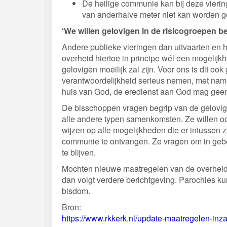
De heilige communie kan bij deze vierin
van anderhalve meter niet kan worden g
‘We willen gelovigen in de risicogroepen 
Andere publieke vieringen dan uitvaarten en h
overheid hiertoe in principe wél een mogelijk
gelovigen moeilijk zal zijn. Voor ons is dit o
verantwoordelijkheid serieus nemen, met name
huis van God, de eredienst aan God mag gee
De bisschoppen vragen begrip van de gelovige
alle andere typen samenkomsten. Ze willen o
wijzen op alle mogelijkheden die er intussen z
communie te ontvangen. Ze vragen om in gebe
te blijven.
Mochten nieuwe maatregelen van de overheid
dan volgt verdere berichtgeving. Parochies 
bisdom.
Bron:
https://www.rkkerk.nl/update-maatregelen-inz