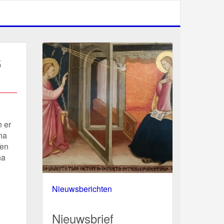
6
 er
na
Ten
na
Nieuwsberichten
Nieuwsbrief