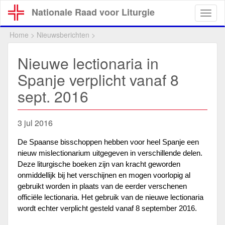
Overslaan
Nationale Raad voor Liturgie
Togg
en
navig
naar
Home
>
Nieuwsberichten
>
de
inhoud
Nieuwe lectionaria in
gaan
Spanje verplicht vanaf 8
sept. 2016
3 jul 2016
De Spaanse bisschoppen hebben voor heel Spanje een
nieuw mislectionarium uitgegeven in verschillende delen.
Deze liturgische boeken zijn van kracht geworden
onmiddellijk bij het verschijnen en mogen voorlopig al
gebruikt worden in plaats van de eerder verschenen
officiële lectionaria. Het gebruik van de nieuwe lectionaria
wordt echter verplicht gesteld vanaf 8 september 2016.