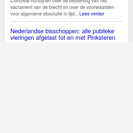
Concrete richtlijnen over de bediening van het
sacrament van de biecht en over de voorwaarden
voor algemene absolutie in tijd...
Lees verder
Nederlandse bisschoppen: alle publieke
vieringen afgelast tot en met Pinksteren
In reactie op de aangescherpte maatregelen van de
overheid tegen de verspreiding van het coronavirus
op 23 maart, hebben de...
Lees verder
België: geen publieke vieringen Goede
Week en Paastriduum
De bisschoppen van België hebben op 23 maart
nieuwe richtlijnen uitgevaardigd waardoor alle
publieke liturgische vieringen tot en met 19...
Lees
verder
Mondiaal gebed met de paus en zegen