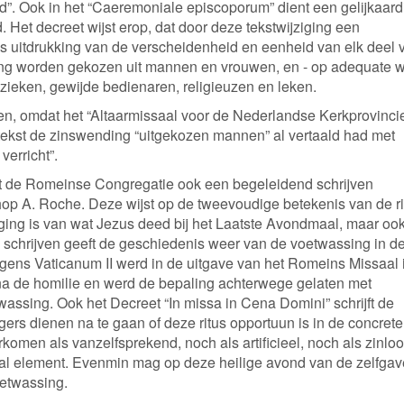
God”. Ook in het “Caeremoniale episcoporum” dient een gelijkaard
 Het decreet wijst erop, dat door deze tekstwijziging een
s uitdrukking van de verscheidenheid en eenheid van elk deel 
ng worden gekozen uit mannen en vrouwen, en - op adequate w
zieken, gewijde bedienaren, religieuzen en leken.
len, omdat het “Altaarmissaal voor de Nederlandse Kerkprovinci
e tekst de zinswending “uitgekozen mannen” al vertaald had met
erricht”.
eft de Romeinse Congregatie ook een begeleidend schrijven
hop A. Roche. Deze wijst op de tweevoudige betekenis van de ri
lging is van wat Jezus deed bij het Laatste Avondmaal, maar oo
d schrijven geeft de geschiedenis weer van de voetwassing in d
olgens Vaticanum II werd in de uitgave van het Romeins Missaal 
 na de homilie en werd de bepaling achterwege gelaten met
wassing. Ook het Decreet “In missa in Cena Domini” schrijft de
gers dienen na te gaan of deze ritus opportuun is in de concrete
omen als vanzelfsprekend, noch als artificieel, noch als zinloo
aal element. Evenmin mag op deze heilige avond van de zelfgav
oetwassing.