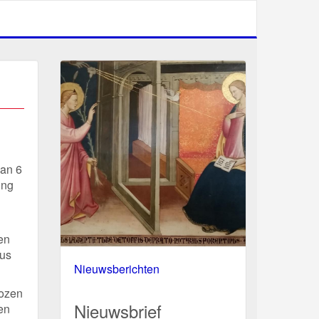
van 6
ing
en
tus
Nieuwsberichten
kozen
Nieuwsbrief
en