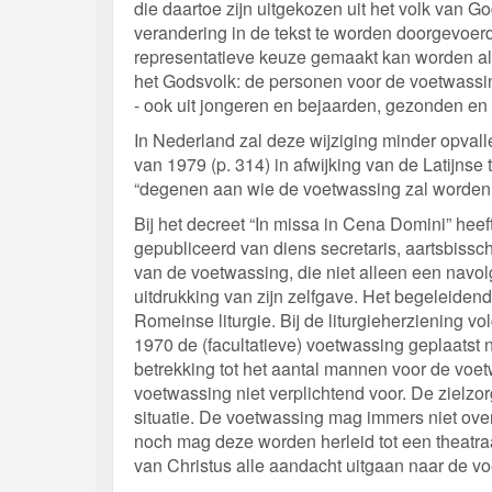
die daartoe zijn uitgekozen uit het volk van 
verandering in de tekst te worden doorgevoerd.
representatieve keuze gemaakt kan worden al
het Godsvolk: de personen voor de voetwassi
- ook uit jongeren en bejaarden, gezonden en 
In Nederland zal deze wijziging minder opval
van 1979 (p. 314) in afwijking van de Latijns
“degenen aan wie de voetwassing zal worden v
Bij het decreet “In missa in Cena Domini” he
gepubliceerd van diens secretaris, aartsbissc
van de voetwassing, die niet alleen een navo
uitdrukking van zijn zelfgave. Het begeleiden
Romeinse liturgie. Bij de liturgieherziening v
1970 de (facultatieve) voetwassing geplaatst
betrekking tot het aantal mannen voor de voet
voetwassing niet verplichtend voor. De zielzor
situatie. De voetwassing mag immers niet overk
noch mag deze worden herleid tot een theatr
van Christus alle aandacht uitgaan naar de v