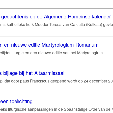
je gedachtenis op de Algemene Romeinse kalender
ms-katholieke kerk Moeder Teresa van Calcutta (Kolkata) gevie
en en nieuwe editie Martyrologium Romanum
etijdenliturgie en een nieuwe editie van het Martyrologium
s bijlage bij het Altaarmissaal
hoop’ dat door paus Franciscus geopend wordt op 24 december 202
een toelichting
eeks liturgische aanpassingen in de Spaanstalige Orde van de 