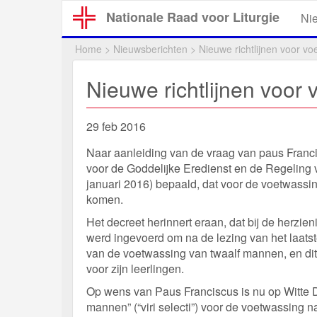
Overslaan
Nationale Raad voor Liturgie
Ni
en
naar
Home
>
Nieuwsberichten
>
Nieuwe richtlijnen voor v
de
inhoud
Nieuwe richtlijnen voor
gaan
29 feb 2016
Naar aanleiding van de vraag van paus Franc
voor de Goddelijke Eredienst en de Regeling 
januari 2016) bepaald, dat voor de voetwass
komen.
Het decreet herinnert eraan, dat bij de herzi
werd ingevoerd om na de lezing van het laatst
van de voetwassing van twaalf mannen, en dit
voor zijn leerlingen.
Op wens van Paus Franciscus is nu op Witte D
mannen” (“viri selecti”) voor de voetwassing 