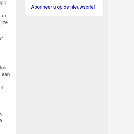
ige
Abonneer u op de nieuwsbrief
van
ijze
e”
tus
k een
e
in
s,
e