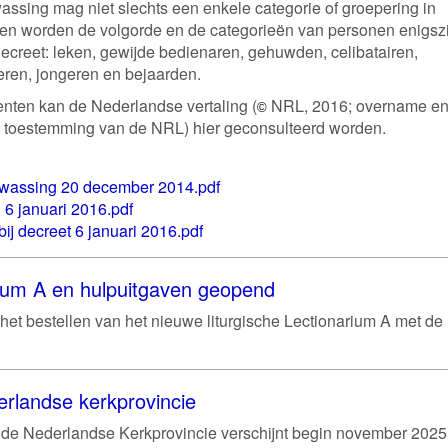
ssing mag niet slechts een enkele categorie of groepering in
ven worden de volgorde en de categorieën van personen enigsz
ecreet: leken, gewijde bedienaren, gehuwden, celibatairen,
eren, jongeren en bejaarden.
ten kan de Nederlandse vertaling (
NRL, 2016; overname e
©
lijke toestemming van de NRL) hier geconsulteerd worden.
twassing 20 december 2014.pdf
6 januari 2016.pdf
j decreet 6 januari 2016.pdf
rium A en hulpuitgaven geopend
het bestellen van het nieuwe liturgische Lectionarium A met de
erlandse kerkprovincie
de Nederlandse Kerkprovincie verschijnt begin november 2025