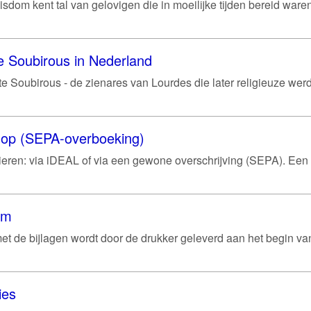
sdom kent tal van gelovigen die in moeilijke tijden bereid war
e Soubirous in Nederland
e Soubirous - de zienares van Lourdes die later religieuze werd 
shop (SEPA-overboeking)
ren: via iDEAL of via een gewone overschrijving (SEPA). Een
um
et de bijlagen wordt door de drukker geleverd aan het begin va
ies