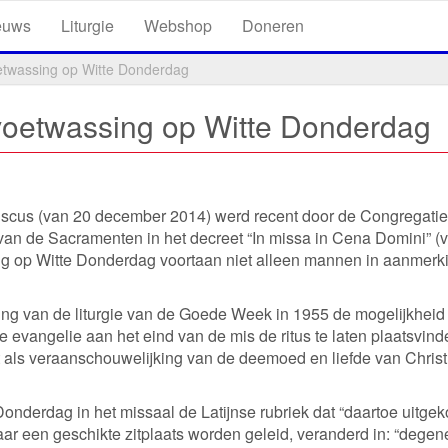
euws
Liturgie
Webshop
Doneren
oetwassing op Witte Donderdag
 voetwassing op Witte Donderdag
iscus (van 20 december 2014) werd recent door de Congregatie
van de Sacramenten in het decreet “In missa in Cena Domini” (
ing op Witte Donderdag voortaan niet alleen mannen in aanmerk
ening van de liturgie van de Goede Week in 1955 de mogelijkheid
e evangelie aan het eind van de mis de ritus te laten plaatsvind
 als veraanschouwelijking van de deemoed en liefde van Chris
onderdag in het missaal de Latijnse rubriek dat “daartoe uitge
naar een geschikte zitplaats worden geleid, veranderd in: “degen