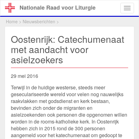
Overslaan
Nationale Raad voor Liturgie
Togg
en
navig
naar
Home
>
Nieuwsberichten
>
de
inhoud
Oostenrijk: Catechumenaat
gaan
met aandacht voor
asielzoekers
29 mei 2016
Terwijl in de huidige westerse, steeds meer
geseculariseerde wereld voor velen nog nauwelijks
raakvlakken met godsdienst en kerk bestaan,
bevinden zich onder de migranten en
asielzoekenden ook personen die opgenomen willen
worden in de rooms-katholieke kerk. In Oostenrijk
hebben zich in 2015 rond de 300 personen
aangemeld voor het katechumenaat om gedoopt te