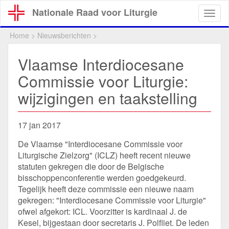
Overslaan
Nationale Raad voor Liturgie
Togg
en
navig
naar
Home
>
Nieuwsberichten
>
de
inhoud
Vlaamse Interdiocesane
gaan
Commissie voor Liturgie:
wijzigingen en taakstelling
17 jan 2017
De Vlaamse "Interdiocesane Commissie voor
Liturgische Zielzorg" (ICLZ) heeft recent nieuwe
statuten gekregen die door de Belgische
bisschoppenconferentie werden goedgekeurd.
Tegelijk heeft deze commissie een nieuwe naam
gekregen: "Interdiocesane Commissie voor Liturgie"
ofwel afgekort: ICL. Voorzitter is kardinaal J. de
Kesel, bijgestaan door secretaris J. Polfliet. De leden