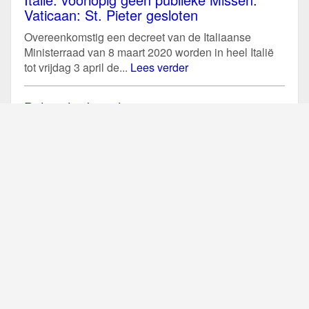
Vaticaan: St. Pieter gesloten
Overeenkomstig een decreet van de Italiaanse
Ministerraad van 8 maart 2020 worden in heel Italië
tot vrijdag 3 april de...
Lees verder
Belgische bisschoppen: preventie i.v.m.
coronavirus
Ook de Belgische bisschoppenconferentie heeft een
verklaring uitgegeven met betrekking tot alle
(liturgische) samenkomsten om verspreiding van het
coronavirus te...
Lees verder
Liturgische maatregel Nederlandse
bisschoppen i.v.m. coronavirus (vanaf 1
maart 2020)
In december 2019 startte in China een uitbraak van
een coronavirus, dat mensen ziek kan maken. De