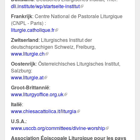
dli.institute/wp/startseite-institut
(externe
link)
Frankrijk
: Centre National de Pastorale Liturgique
(CNPL - Paris) :
liturgie.catholique.fr
(externe
link)
Zwitserland
: Liturgisches Institut der
deutschsprachigen Schweiz, Freiburg,
www.liturgie.ch
(externe
link)
Oostenrijk
: Österreichisches Liturgisches Institut,
Salzburg:
www.liturgie.at
(externe
link)
Groot-Brittannië
:
www.liturgyoffice.org.uk
(externe
link)
Italië
:
www.chiesacattolica.it/liturgia
(externe
link)
U.S.A.
:
www.usccb.org/committees/divine-worship
(externe
link)
Association Épiscopale Liturgique pour les pays