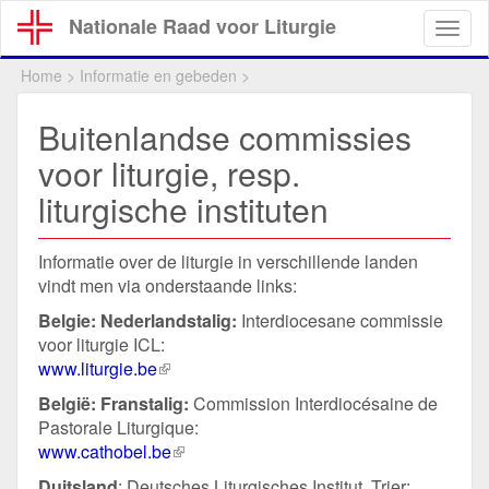
Overslaan
Nationale Raad voor Liturgie
Togg
en
navig
naar
Home
>
Informatie en gebeden
>
de
inhoud
Buitenlandse commissies
gaan
voor liturgie, resp.
liturgische instituten
Informatie over de liturgie in verschillende landen
vindt men via onderstaande links:
Belgie:
Nederlandstalig:
Interdiocesane commissie
voor liturgie ICL:
www.liturgie.be
(externe
link)
België: Franstalig:
Commission Interdiocésaine de
Pastorale Liturgique:
www.cathobel.be
(externe
link)
Duitsland
: Deutsches Liturgisches Institut, Trier: