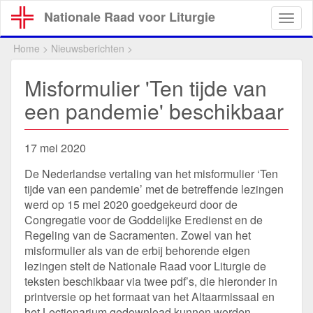
Overslaan
Nationale Raad voor Liturgie
Togg
en
navig
naar
Home
>
Nieuwsberichten
>
de
inhoud
Misformulier 'Ten tijde van
gaan
een pandemie' beschikbaar
17 mei 2020
De Nederlandse vertaling van het misformulier ‘Ten
tijde van een pandemie’ met de betreffende lezingen
werd op 15 mei 2020 goedgekeurd door de
Congregatie voor de Goddelijke Eredienst en de
Regeling van de Sacramenten. Zowel van het
misformulier als van de erbij behorende eigen
lezingen stelt de Nationale Raad voor Liturgie de
teksten beschikbaar via twee pdf’s, die hieronder in
printversie op het formaat van het Altaarmissaal en
het Lectionarium gedownload kunnen worden.