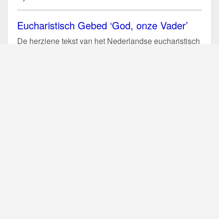
Eucharistisch Gebed ‘God, onze Vader’
De herziene tekst van het Nederlandse eucharistisch
gebed met de beginwoorden “God, onze Vader” werd
op 11 juni 2019 goedgekeurd...
Lees verder
Liturgische teksten voor heiligenvieringen
De herziene Nederlandse vertaling van het
gemeenschappelijke van de heiligen (Communia
Sanctorum) en van de afzonderlijke heiligen...
Lees
verder
Gedachtenissen: Maria Moeder van de
Kerk en H. Paulus VI
Paus Franciscus heeft in 2018 de verplichte
gedachtenis ingevoerd van de Heilige Maria, Moeder
van de Kerk, jaarlijks te vieren...
Lees verder