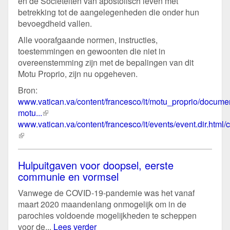
en de Sociëteiten van apostolisch leven met
betrekking tot de aangelegenheden die onder hun
bevoegdheid vallen.
Alle voorafgaande normen, instructies,
toestemmingen en gewoonten die niet in
overeenstemming zijn met de bepalingen van dit
Motu Proprio, zijn nu opgeheven.
Bron:
www.vatican.va/content/francesco/it/motu_proprio/docum
motu...
(externe
www.vatican.va/content/francesco/it/events/event.dir.html/co
link)
(externe
link)
Hulpuitgaven voor doopsel, eerste
communie en vormsel
Vanwege de COVID-19-pandemie was het vanaf
maart 2020 maandenlang onmogelijk om in de
parochies voldoende mogelijkheden te scheppen
voor de...
Lees verder