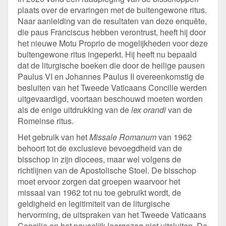
plaats over de ervaringen met de buitengewone ritus.
Naar aanleiding van de resultaten van deze enquête,
die paus Franciscus hebben verontrust, heeft hij door
het nieuwe Motu Proprio de mogelijkheden voor deze
buitengewone ritus ingeperkt. Hij heeft nu bepaald
dat de liturgische boeken die door de heilige pausen
Paulus VI en Johannes Paulus II overeenkomstig de
besluiten van het Tweede Vaticaans Concilie werden
uitgevaardigd, voortaan beschouwd moeten worden
als de enige uitdrukking van de
lex orandi
van de
Romeinse ritus.
Het gebruik van het
Missale Romanum
van 1962
behoort tot de exclusieve bevoegdheid van de
bisschop in zijn diocees, maar wel volgens de
richtlijnen van de Apostolische Stoel. De bisschop
moet ervoor zorgen dat groepen waarvoor het
missaal van 1962 tot nu toe gebruikt wordt, de
geldigheid en legitimiteit van de liturgische
hervorming, de uitspraken van het Tweede Vaticaans
Concilie en het pauselijk leergezag niet uitsluiten. De