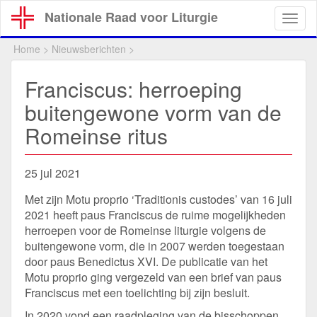
Overslaan
Nationale Raad voor Liturgie
Togg
en
navig
naar
Home
>
Nieuwsberichten
>
de
inhoud
Franciscus: herroeping
gaan
buitengewone vorm van de
Romeinse ritus
25 jul 2021
Met zijn Motu proprio ‘Traditionis custodes’ van 16 juli
2021 heeft paus Franciscus de ruime mogelijkheden
herroepen voor de Romeinse liturgie volgens de
buitengewone vorm, die in 2007 werden toegestaan
door paus Benedictus XVI. De publicatie van het
Motu proprio ging vergezeld van een brief van paus
Franciscus met een toelichting bij zijn besluit.
In 2020 vond een raadpleging van de bisschoppen