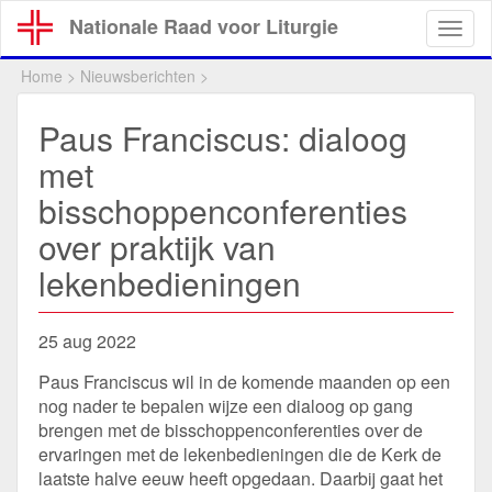
Overslaan
Nationale Raad voor Liturgie
Togg
en
navig
naar
Home
>
Nieuwsberichten
>
de
inhoud
Paus Franciscus: dialoog
gaan
met
bisschoppenconferenties
over praktijk van
lekenbedieningen
25 aug 2022
Paus Franciscus wil in de komende maanden op een
nog nader te bepalen wijze een dialoog op gang
brengen met de bisschoppenconferenties over de
ervaringen met de lekenbedieningen die de Kerk de
laatste halve eeuw heeft opgedaan. Daarbij gaat het