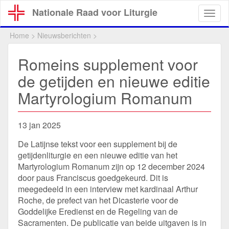
Overslaan
Nationale Raad voor Liturgie
Togg
en
navig
naar
Home
>
Nieuwsberichten
>
de
inhoud
Romeins supplement voor
gaan
de getijden en nieuwe editie
Martyrologium Romanum
13 jan 2025
De Latijnse tekst voor een supplement bij de
getijdenliturgie en een nieuwe editie van het
Martyrologium Romanum zijn op 12 december 2024
door paus Franciscus goedgekeurd. Dit is
meegedeeld in een interview met kardinaal Arthur
Roche, de prefect van het Dicasterie voor de
Goddelijke Eredienst en de Regeling van de
Sacramenten. De publicatie van beide uitgaven is in