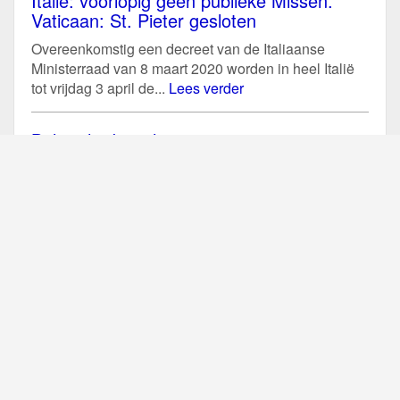
Italië: voorlopig geen publieke Missen.
Vaticaan: St. Pieter gesloten
Overeenkomstig een decreet van de Italiaanse
Ministerraad van 8 maart 2020 worden in heel Italië
tot vrijdag 3 april de...
Lees verder
Belgische bisschoppen: preventie i.v.m.
coronavirus
Ook de Belgische bisschoppenconferentie heeft een
verklaring uitgegeven met betrekking tot alle
(liturgische) samenkomsten om verspreiding van het
coronavirus te...
Lees verder
Liturgische maatregel Nederlandse
bisschoppen i.v.m. coronavirus (vanaf 1
maart 2020)
In december 2019 startte in China een uitbraak van
een coronavirus, dat mensen ziek kan maken. De