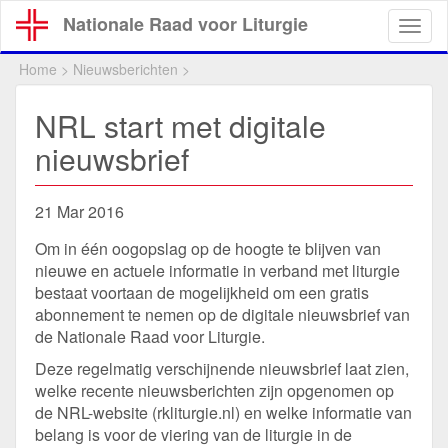
Overslaan
Nationale Raad voor Liturgie
Togg
en
navig
naar
Home
>
Nieuwsberichten
>
de
inhoud
NRL start met digitale
gaan
nieuwsbrief
21 Mar 2016
Om in één oogopslag op de hoogte te blijven van
nieuwe en actuele informatie in verband met liturgie
bestaat voortaan de mogelijkheid om een gratis
abonnement te nemen op de digitale nieuwsbrief van
de Nationale Raad voor Liturgie.
Deze regelmatig verschijnende nieuwsbrief laat zien,
welke recente nieuwsberichten zijn opgenomen op
de NRL-website (rkliturgie.nl) en welke informatie van
belang is voor de viering van de liturgie in de