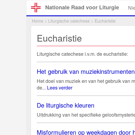
Overslaan
Nationale Raad voor Liturgie
Ni
en
naar
Home
>
Liturgische catechese
>
Eucharistie
de
inhoud
Eucharistie
gaan
Liturgische catechese i.v.m. de eucharistie:
Het gebruik van muziekinstrumenten 
Het doel van muziek en van het gebruik van muz
de...
Lees verder
De liturgische kleuren
Uitdrukking van het specifieke geloofsmysterie 
Misformulieren op weekdagen door h