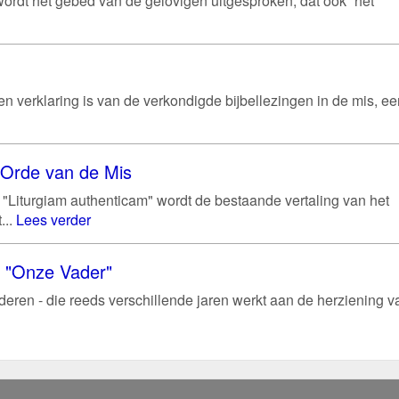
ordt het gebed van de gelovigen uitgesproken, dat ook “het
en verklaring is van de verkondigde bijbellezingen in de mis, een
e Orde van de Mis
e "Liturgiam authenticam" wordt de bestaande vertaling van het
...
Lees verder
et "Onze Vader"
ren - die reeds verschillende jaren werkt aan de herziening v