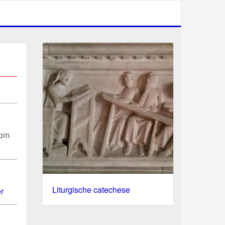
 om
Liturgische catechese
r