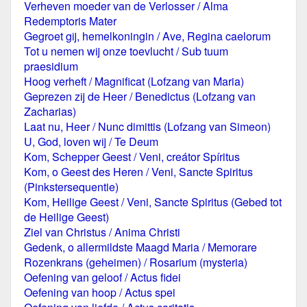
Verheven moeder van de Verlosser / Alma
Redemptoris Mater
Gegroet gij, hemelkoningin / Ave, Regina caelorum
Tot u nemen wij onze toevlucht / Sub tuum
praesidium
Hoog verheft / Magnificat (Lofzang van Maria)
Geprezen zij de Heer / Benedictus (Lofzang van
Zacharias)
Laat nu, Heer / Nunc dimittis (Lofzang van Simeon)
U, God, loven wij / Te Deum
Kom, Schepper Geest / Veni, creátor Spíritus
Kom, o Geest des Heren / Veni, Sancte Spiritus
(Pinkstersequentie)
Kom, Heilige Geest / Veni, Sancte Spiritus (Gebed tot
de Heilige Geest)
Ziel van Christus / Anima Christi
Gedenk, o allermildste Maagd Maria / Memorare
Rozenkrans (geheimen) / Rosarium (mysteria)
Oefening van geloof / Actus fidei
Oefening van hoop / Actus spei