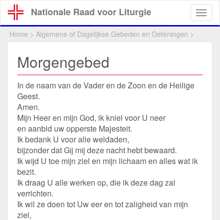
Overslaan
Nationale Raad voor Liturgie
Togg
en
navig
naar
Home
>
Algemene of Dagelijkse Gebeden en Oefeningen
>
de
inhoud
Morgengebed
gaan
In de naam van de Vader en de Zoon en de Heilige
Geest.
Amen.
Mijn Heer en mijn God, ik kniel voor U neer
en aanbid uw opperste Majesteit.
Ik bedank U voor alle weldaden,
bijzonder dat Gij mij deze nacht hebt bewaard.
Ik wijd U toe mijn ziel en mijn lichaam en alles wat ik
bezit.
Ik draag U alle werken op, die ik deze dag zal
verrichten.
Ik wil ze doen tot Uw eer en tot zaligheid van mijn
ziel,