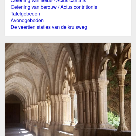
Oefening van liefde / Actus caritatis
Oefening van berouw / Actus contritionis
Tafelgebeden
Avondgebeden
De veertien staties van de kruisweg